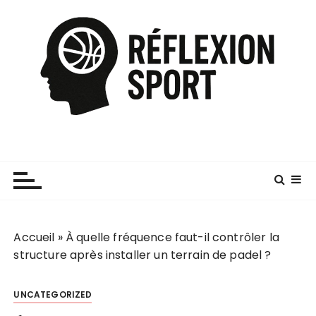
P
a
s
s
e
r
a
u
c
o
n
t
e
Accueil
»
À quelle fréquence faut-il contrôler la
n
structure après installer un terrain de padel ?
u
UNCATEGORIZED