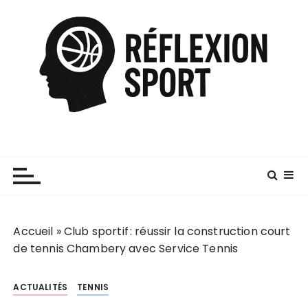
P
a
s
s
e
r
a
u
c
o
n
t
e
Accueil
»
Club sportif : réussir la construction court
n
de tennis Chambery avec Service Tennis
u
ACTUALITÉS
TENNIS