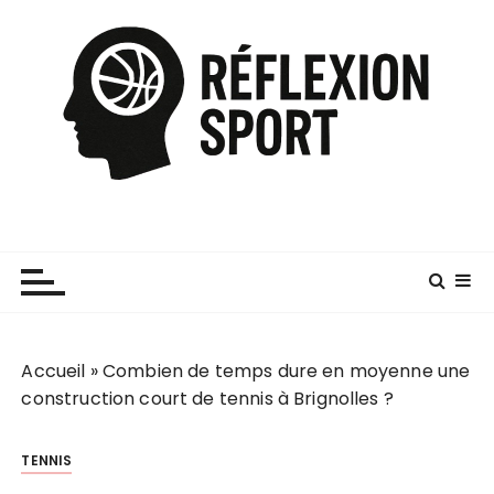
P
a
s
s
e
r
a
u
c
o
n
t
e
Accueil
»
Combien de temps dure en moyenne une
n
construction court de tennis à Brignolles ?
u
TENNIS