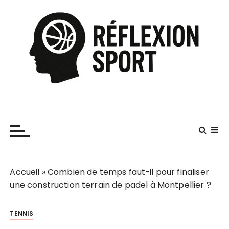
P
a
s
s
e
r
a
u
c
o
n
t
e
Accueil
»
Combien de temps faut-il pour finaliser
n
une construction terrain de padel à Montpellier ?
u
TENNIS