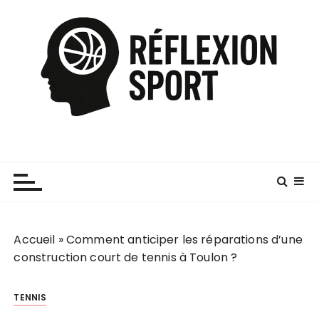
P
a
s
s
e
r
a
u
c
o
n
t
e
Accueil
»
Comment anticiper les réparations d’une
n
construction court de tennis à Toulon ?
u
TENNIS