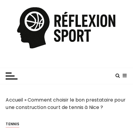
P
a
s
s
e
r
a
u
c
o
n
t
e
Accueil
»
Comment choisir le bon prestataire pour
n
une construction court de tennis à Nice ?
u
TENNIS