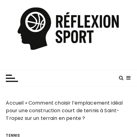
P
a
s
s
e
r
a
u
c
o
n
t
e
Accueil
»
Comment choisir l’emplacement idéal
n
pour une construction court de tennis à Saint-
u
Tropez sur un terrain en pente ?
TENNIS