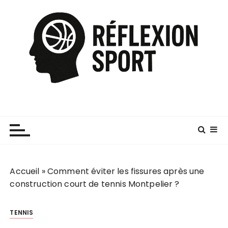
P
a
s
s
e
r
a
u
c
o
n
t
e
Accueil
»
Comment éviter les fissures après une
n
construction court de tennis Montpelier ?
u
TENNIS