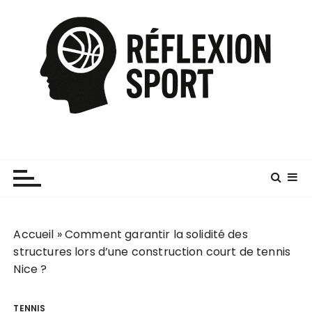
P
a
s
s
e
r
a
u
c
o
n
t
e
Accueil
»
Comment garantir la solidité des
n
structures lors d’une construction court de tennis
u
Nice ?
TENNIS