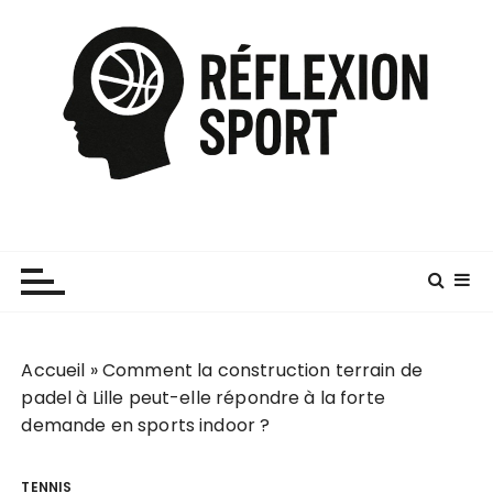
P
a
s
s
e
r
a
u
c
o
n
t
e
Accueil
»
Comment la construction terrain de
n
padel à Lille peut-elle répondre à la forte
u
demande en sports indoor ?
TENNIS