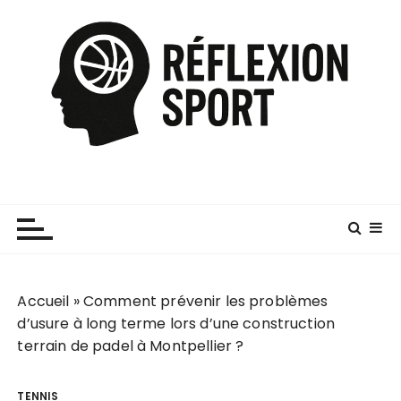
P
a
s
s
e
r
a
u
c
o
n
t
e
Accueil
»
Comment prévenir les problèmes
n
d’usure à long terme lors d’une construction
u
terrain de padel à Montpellier ?
TENNIS