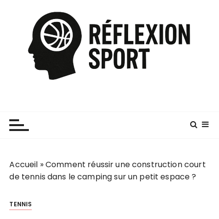
P
a
s
s
e
r
a
u
c
o
n
t
e
Accueil
»
Comment réussir une construction court
n
de tennis dans le camping sur un petit espace ?
u
TENNIS