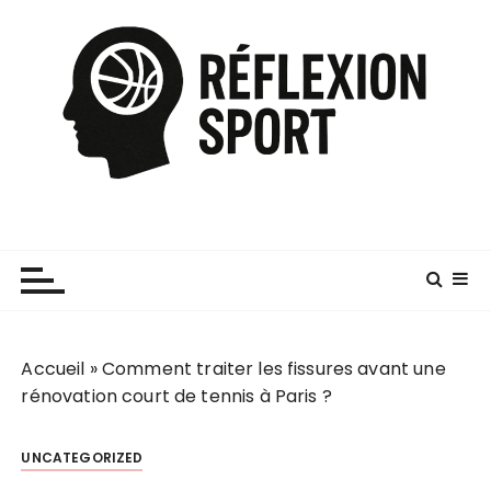
P
a
s
s
e
r
a
u
c
o
n
t
e
Accueil
»
Comment traiter les fissures avant une
n
rénovation court de tennis à Paris ?
u
UNCATEGORIZED