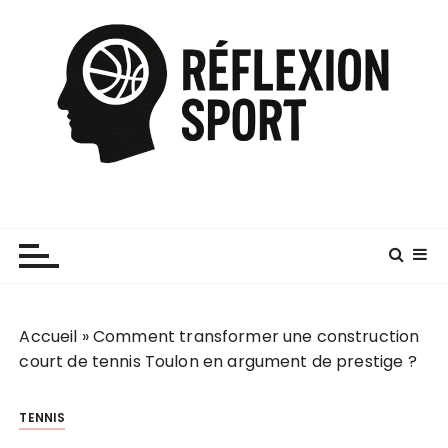
P
a
s
s
e
r
a
u
c
o
n
t
e
Accueil
»
Comment transformer une construction
n
court de tennis Toulon en argument de prestige ?
u
TENNIS