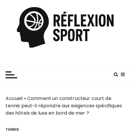
P
a
s
s
e
r
a
u
c
o
n
t
e
Accueil
»
Comment un constructeur court de
n
tennis peut-il répondre aux exigences spécifiques
u
des hôtels de luxe en bord de mer ?
TENNIS