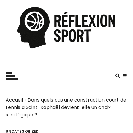
P
a
s
s
e
r
a
u
c
o
n
t
e
Accueil
»
Dans quels cas une construction court de
n
tennis à Saint-Raphaël devient-elle un choix
u
stratégique ?
UNCATEGORIZED