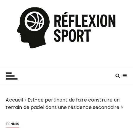
P
a
s
s
e
r
a
u
c
o
n
t
e
Accueil
»
Est-ce pertinent de faire construire un
n
terrain de padel dans une résidence secondaire ?
u
TENNIS