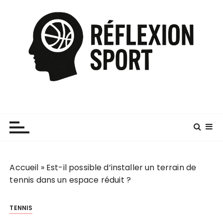
P
a
s
s
e
r
a
u
c
o
n
t
e
Accueil
»
Est-il possible d’installer un terrain de
n
tennis dans un espace réduit ?
u
TENNIS