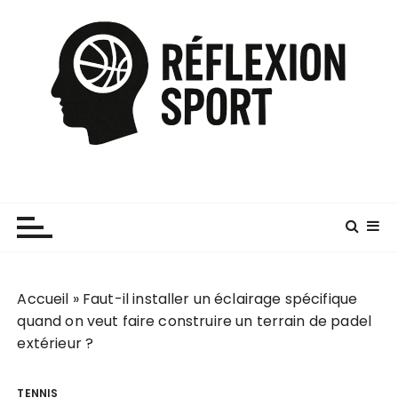
P
a
s
s
e
r
a
u
c
o
n
t
e
Accueil
»
Faut-il installer un éclairage spécifique
n
quand on veut faire construire un terrain de padel
u
extérieur ?
TENNIS