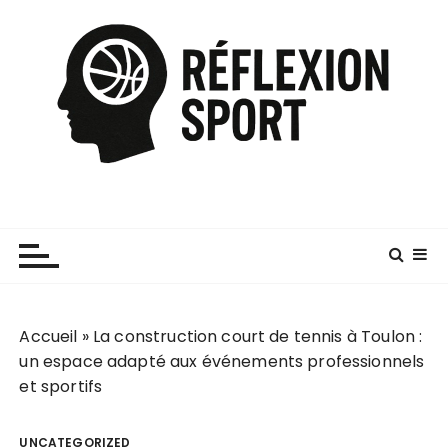
P
a
s
s
e
r
a
u
c
o
n
t
e
Accueil
»
La construction court de tennis à Toulon :
n
un espace adapté aux événements professionnels
u
et sportifs
UNCATEGORIZED