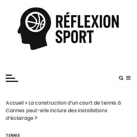
P
a
s
s
e
r
a
u
c
o
n
t
e
Accueil
»
La construction d’un court de tennis à
n
Cannes peut-elle inclure des installations
u
d’éclairage ?
TENNIS