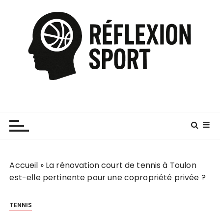
P
a
s
s
e
r
a
u
c
o
n
t
e
Accueil
»
La rénovation court de tennis à Toulon
n
est-elle pertinente pour une copropriété privée ?
u
TENNIS