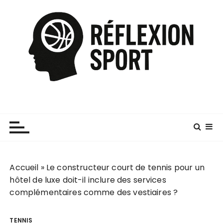
P
a
s
s
e
r
a
u
c
o
n
t
e
Accueil
»
Le constructeur court de tennis pour un
n
hôtel de luxe doit-il inclure des services
u
complémentaires comme des vestiaires ?
TENNIS