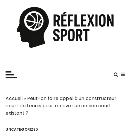
P
a
s
s
e
r
a
u
c
o
n
t
e
Accueil
»
Peut-on faire appel à un constructeur
n
court de tennis pour rénover un ancien court
u
existant ?
UNCATEGORIZED