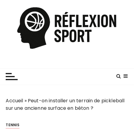
P
a
s
s
e
r
a
u
c
o
n
t
e
Accueil
»
Peut-on installer un terrain de pickleball
n
sur une ancienne surface en béton ?
u
TENNIS