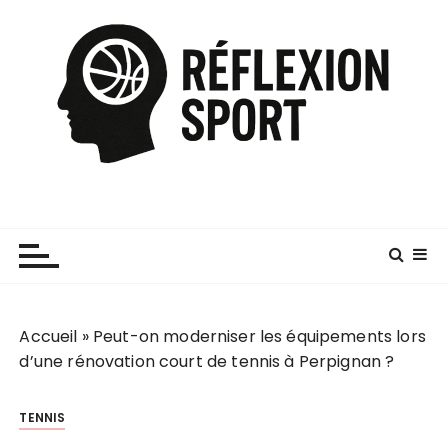
P
a
s
s
e
r
a
u
c
o
n
t
e
Accueil
»
Peut-on moderniser les équipements lors
n
d’une rénovation court de tennis à Perpignan ?
u
TENNIS