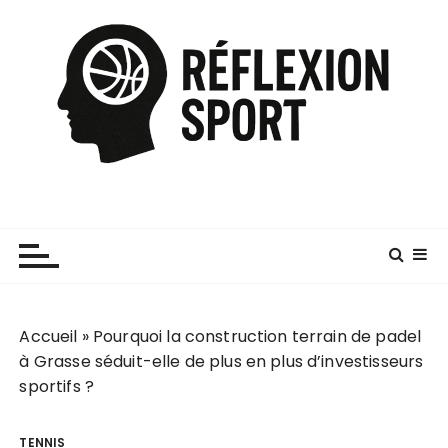
P
a
s
s
e
r
a
u
c
o
n
t
e
Accueil
»
Pourquoi la construction terrain de padel
n
à Grasse séduit-elle de plus en plus d’investisseurs
u
sportifs ?
TENNIS