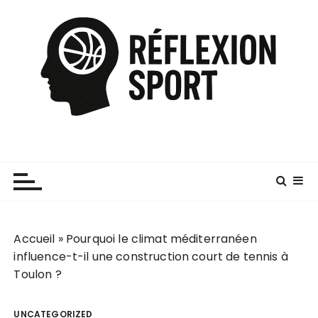
P
a
s
s
e
r
a
u
c
o
n
t
e
Accueil
»
Pourquoi le climat méditerranéen
n
influence-t-il une construction court de tennis à
u
Toulon ?
UNCATEGORIZED