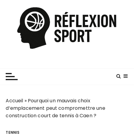
P
a
s
s
e
r
a
u
c
o
n
t
e
Accueil
»
Pourquoi un mauvais choix
n
d’emplacement peut compromettre une
u
construction court de tennis à Caen ?
TENNIS