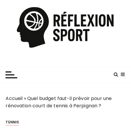
P
a
s
s
e
r
a
u
c
o
n
t
e
Accueil
»
Quel budget faut-il prévoir pour une
n
rénovation court de tennis à Perpignan ?
u
TENNIS