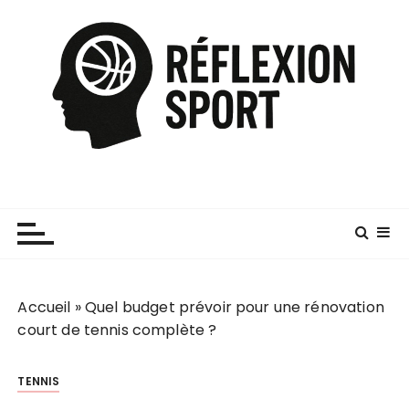
P
a
s
s
e
r
a
u
c
o
n
t
e
Accueil
»
Quel budget prévoir pour une rénovation
n
court de tennis complète ?
u
TENNIS