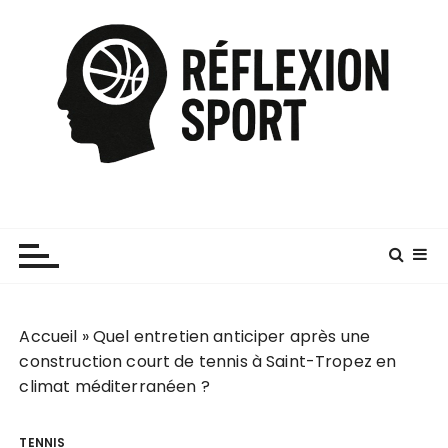
P
a
s
s
e
r
a
u
c
o
n
t
e
Accueil
»
Quel entretien anticiper après une
n
construction court de tennis à Saint-Tropez en
u
climat méditerranéen ?
TENNIS