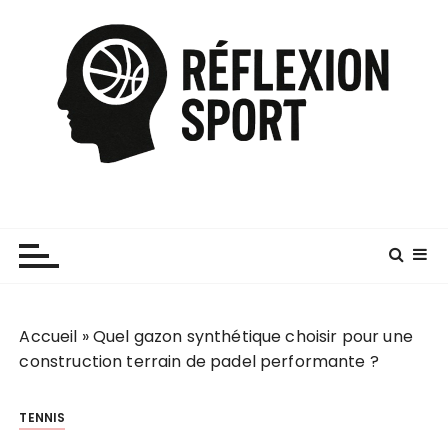
P
a
s
s
e
r
a
u
c
o
n
t
e
Accueil
»
Quel gazon synthétique choisir pour une
n
construction terrain de padel performante ?
u
TENNIS