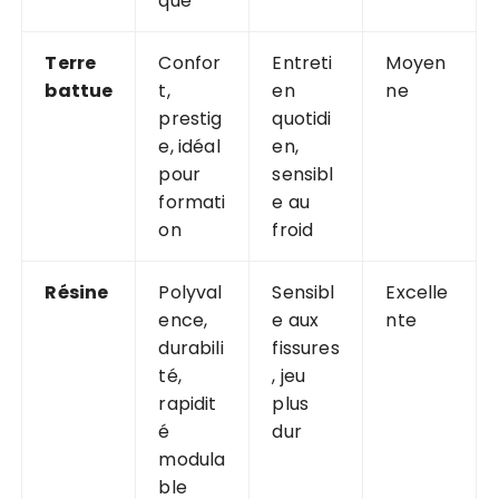
que
Terre
Confor
Entreti
Moyen
battue
t,
en
ne
prestig
quotidi
e, idéal
en,
pour
sensibl
formati
e au
on
froid
Résine
Polyval
Sensibl
Excelle
ence,
e aux
nte
durabili
fissures
té,
, jeu
rapidit
plus
é
dur
modula
ble