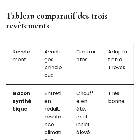
Tableau comparatif des trois
revêtements
Revête
Avanta
Contrai
Adapta
ment
ges
ntes
tion à
princip
Troyes
aux
Gazon
Entreti
Chauff
Très
synthé
en
e en
bonne
tique
réduit,
été,
résista
coût
nce
initial
climati
élevé