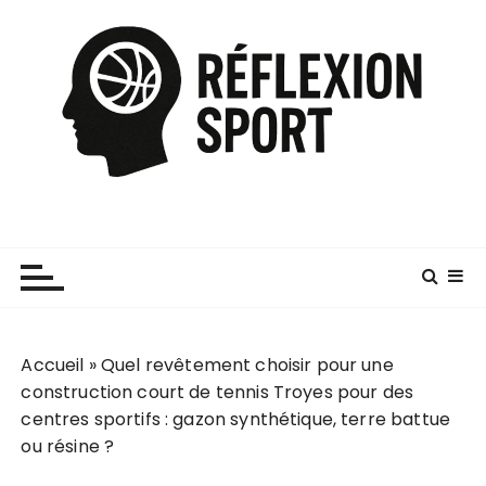
P
a
s
s
e
r
a
u
c
o
n
t
e
Accueil
»
Quel revêtement choisir pour une
n
construction court de tennis Troyes pour des
u
centres sportifs : gazon synthétique, terre battue
ou résine ?