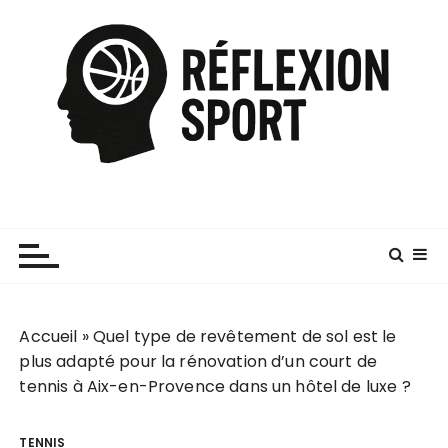
P
a
s
s
e
r
a
u
c
o
n
t
e
Accueil
»
Quel type de revêtement de sol est le
n
plus adapté pour la rénovation d’un court de
u
tennis à Aix-en-Provence dans un hôtel de luxe ?
TENNIS