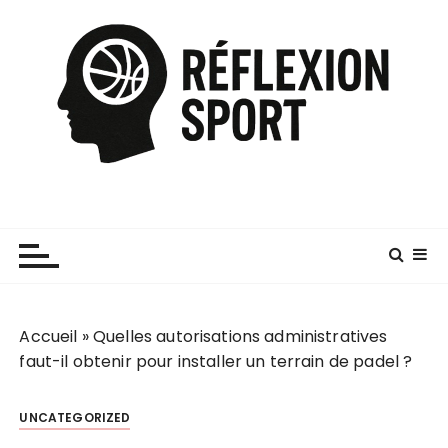
P
a
s
s
e
r
a
u
c
o
n
t
e
Accueil
»
Quelles autorisations administratives
n
faut-il obtenir pour installer un terrain de padel ?
u
UNCATEGORIZED