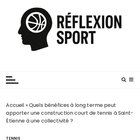
P
a
s
s
e
r
a
u
c
o
n
t
e
Accueil
»
Quels bénéfices à long terme peut
n
apporter une construction court de tennis à Saint-
u
Étienne à une collectivité ?
TENNIS