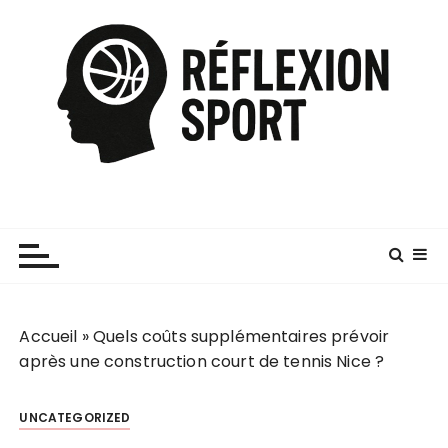
P
a
s
s
e
r
a
u
c
o
n
t
e
Accueil
»
Quels coûts supplémentaires prévoir
n
après une construction court de tennis Nice ?
u
UNCATEGORIZED