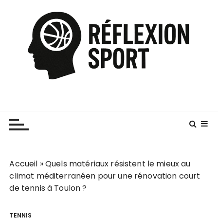
P
a
s
s
e
r
a
u
c
o
n
t
e
Accueil
»
Quels matériaux résistent le mieux au
n
climat méditerranéen pour une rénovation court
u
de tennis à Toulon ?
TENNIS