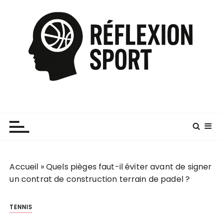
P
a
s
s
e
r
a
u
c
o
n
t
e
Accueil
»
Quels pièges faut-il éviter avant de signer
n
un contrat de construction terrain de padel ?
u
TENNIS