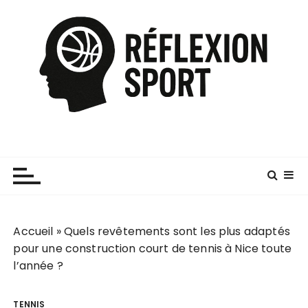
P
a
s
s
e
r
a
u
c
o
n
t
e
Accueil
»
Quels revêtements sont les plus adaptés
n
pour une construction court de tennis à Nice toute
u
l’année ?
TENNIS