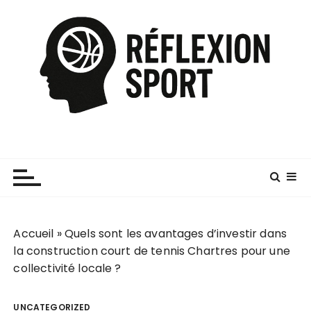
P
a
s
s
e
r
a
u
c
o
n
t
e
Accueil
»
Quels sont les avantages d’investir dans
n
la construction court de tennis Chartres pour une
u
collectivité locale ?
UNCATEGORIZED