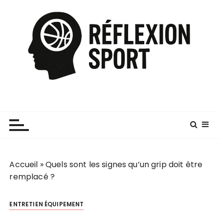
P
a
s
s
e
r
a
u
c
o
n
t
e
Accueil
»
Quels sont les signes qu’un grip doit être
n
remplacé ?
u
ENTRETIEN ÉQUIPEMENT