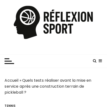
P
a
s
s
e
r
a
u
c
o
n
t
e
Accueil
»
Quels tests réaliser avant la mise en
n
service après une construction terrain de
u
pickleball ?
TENNIS