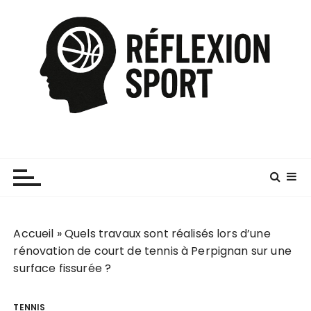
P
a
s
s
e
r
a
u
c
o
n
t
e
Accueil
»
Quels travaux sont réalisés lors d’une
n
rénovation de court de tennis à Perpignan sur une
u
surface fissurée ?
TENNIS