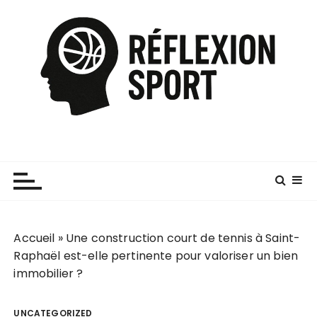
P
a
s
s
e
r
a
u
c
o
n
t
e
Accueil
»
Une construction court de tennis à Saint-
n
Raphaël est-elle pertinente pour valoriser un bien
u
immobilier ?
UNCATEGORIZED