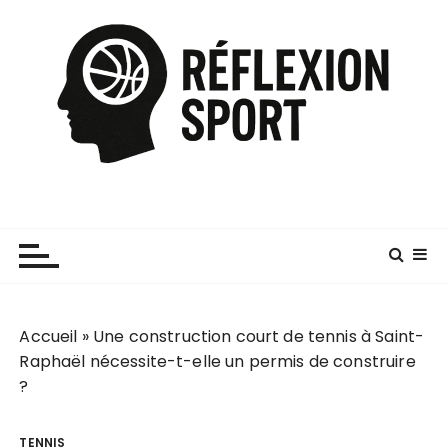
P
a
s
s
e
r
a
u
c
o
n
t
e
Accueil
»
Une construction court de tennis à Saint-
n
Raphaël nécessite-t-elle un permis de construire
u
?
TENNIS