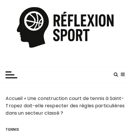
P
a
s
s
e
r
a
u
c
o
n
t
e
Accueil
»
Une construction court de tennis à Saint-
n
Tropez doit-elle respecter des règles particulières
u
dans un secteur classé ?
TENNIS