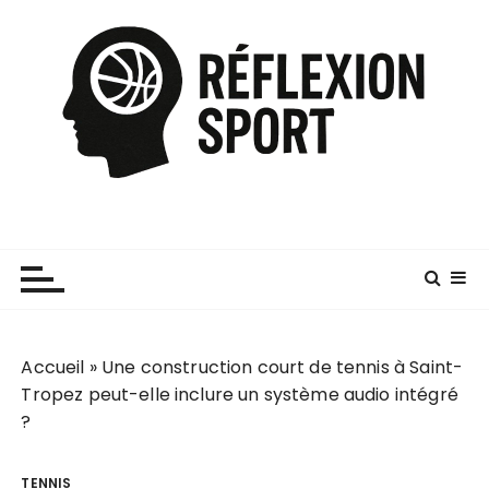
P
a
s
s
e
r
a
u
c
o
n
t
e
Accueil
»
Une construction court de tennis à Saint-
n
Tropez peut-elle inclure un système audio intégré
u
?
TENNIS