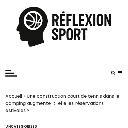
P
a
s
s
e
r
a
u
c
o
n
t
e
Accueil
»
Une construction court de tennis dans le
n
camping augmente-t-elle les réservations
u
estivales ?
UNCATEGORIZED